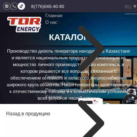
8(776)040-40-80
Главная
О нас
3
КАТАЛОГ
Производство дизель генератора находится в Казахстане
и является национальным продуктом, основанным на
мощностях личного производственного комплекса, в
котором решаются все вопросы, связанные с
Галерея
обеспечением основного и запасного энергоснабжения
Наши объекты
широкого круга объектов. Наши генераторы адаптированы
План управления мероприятиями ПООС
к отечественному топливу и к климатическим условиям
Каталог
5
всех регионов нашей страны.
Назад в продукцию