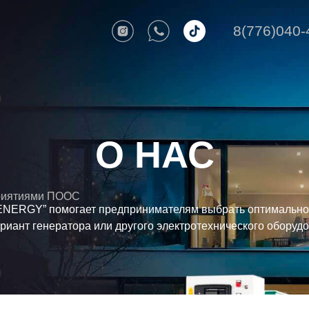
8(776)040-
О НАС
риятиями ПООС
ENERGY” помогает предпринимателям выбрать оптимально
риант генератора или другого электротехнического оборуд