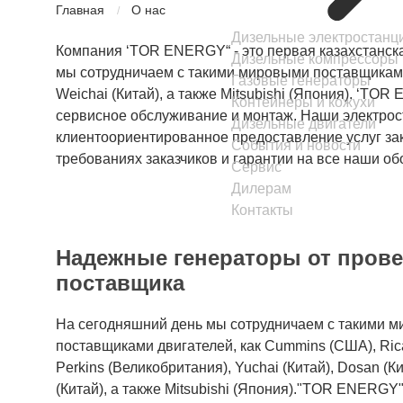
Главная
О нас
/
Дизельные электростанц
Компания ‘TOR ENERGY“ - это первая казахстанск
Дизельные компрессоры
мы сотрудничаем с такими мировыми поставщиками дв
Газовые генераторы
Weichai (Китай), а также Mitsubishi (Япония). ‘TO
Контейнеры и кожухи
сервисное обслуживание и монтаж. Наши электрост
Дизельные двигатели
клиентоориентированное предоставление услуг зак
События и новости
требованиях заказчиков и гарантии на все наши об
Сервис
Дилерам
Контакты
Надежные генераторы от пров
поставщика
На сегодняшний день мы сотрудничаем с такими 
поставщиками двигателей, как Cummins (США), Rica
Perkins (Великобритания), Yuchai (Китай), Dosan (Ки
(Китай), а также Mitsubishi (Япония)."TOR ENERGY