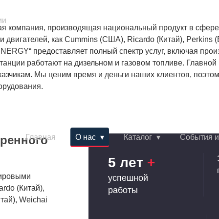
ии
ая компания, производящая национальный продукт в сфере
игателей, как Cummins (США), Ricardo (Китай), Perkins (Ве
R ENERGY“ предоставляет полный спектр услуг, включая прои
анции работают на дизельном и газовом топливе. Главной
азчикам. Мы ценим время и деньги наших клиентов, поэто
орудования.
Главная
О нас
Каталог
События и
еренного
5 лет
+
мировыми
успешной
rdo (Китай),
работы
тай), Weichai
"