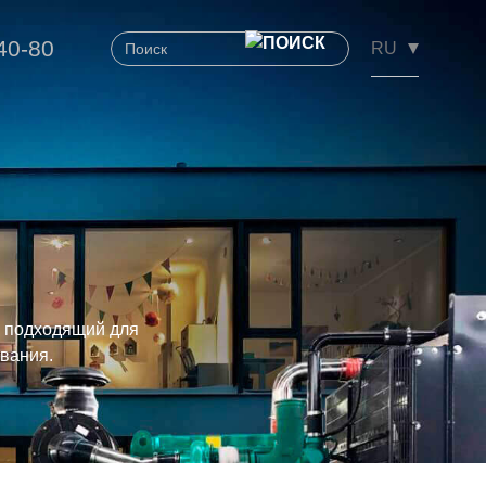
40-80
 подходящий для
ования.