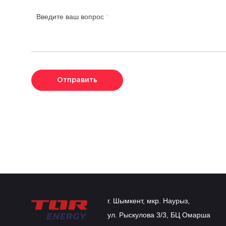
Введите ваш вопрос
*
Отправить
г. Шымкент, мкр. Наурыз,
ул. Рыскулова 3/3, БЦ Омарша