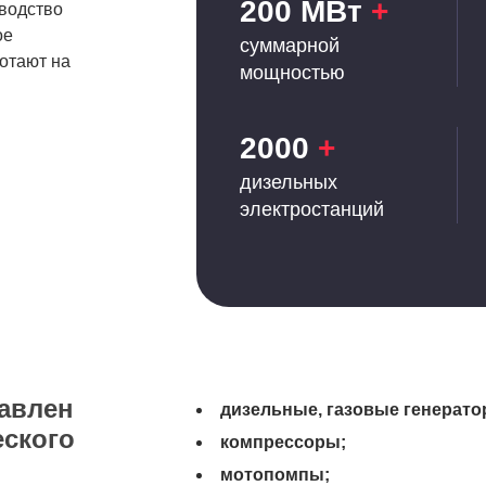
200 МВт
+
зводство
ое
суммарной
отают на
мощностью
2000
+
дизельных
электростанций
тавлен
дизельные, газовые генерато
еского
компрессоры;
мотопомпы;