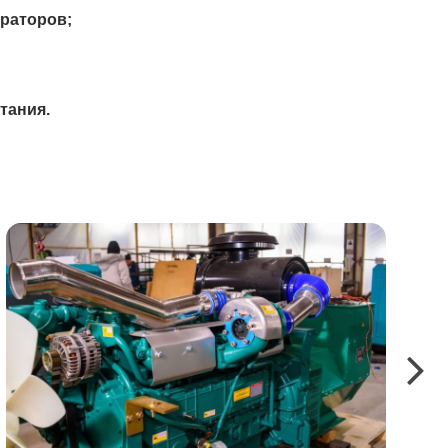
ераторов;
тания.