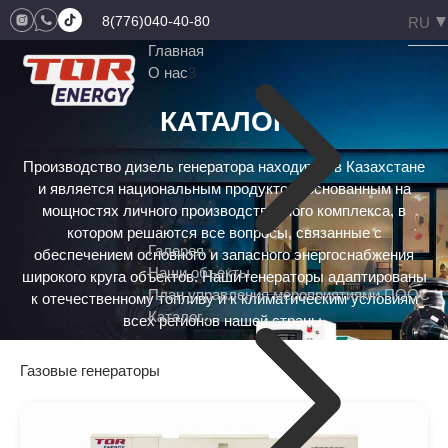
8(776)040-40-80
Главная
О нас
3
КАТАЛОГ
Производство дизель генератора находится в Казахстане
и является национальным продуктом, основанным на
мощностях личного производственного комплекса, в
котором решаются все вопросы, связанные с
Галерея
обеспечением основного и запасного энергоснабжения
Наши объекты
широкого круга объектов. Наши генераторы адаптированы
План управления мероприятиями ПООС
к отечественному топливу и к климатическим условиям
Каталог
5
всех регионов нашей страны.
Газовые генераторы