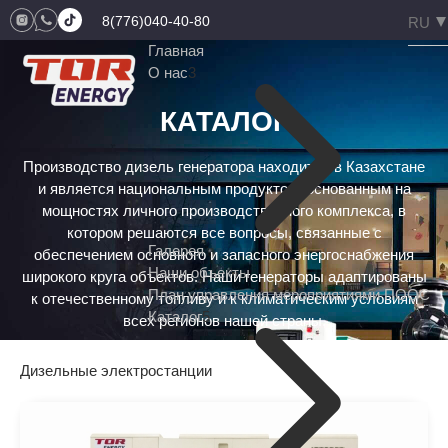
8(776)040-40-80
Главная
О нас
3
КАТАЛОГ
Производство дизель генератора находится в Казахстане
и является национальным продуктом, основанным на
мощностях личного производственного комплекса, в
котором решаются все вопросы, связанные с
Галерея
обеспечением основного и запасного энергоснабжения
Наши объекты
широкого круга объектов. Наши генераторы адаптированы
План управления мероприятиями ПООС
к отечественному топливу и к климатическим условиям
Каталог
5
всех регионов нашей страны.
Дизельные электростанции