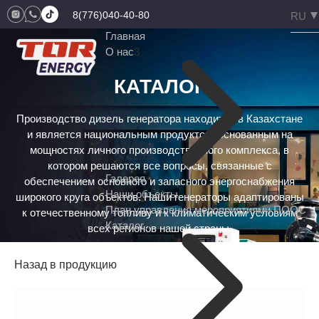
8(776)040-40-80
Главная
О нас
3
КАТАЛОГ
Производство дизель генератора находится в Казахстане
и является национальным продуктом, основанным на
мощностях личного производственного комплекса, в
котором решаются все вопросы, связанные с
Галерея
обеспечением основного и запасного энергоснабжения
Наши объекты
широкого круга объектов. Наши генераторы адаптированы
План управления мероприятиями ПООС
к отечественному топливу и к климатическим условиям
Каталог
5
всех регионов нашей страны.
Назад в продукцию