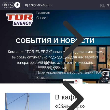
8(776)040-40-80
Главная
О нас
3
СОБЫТИЯ И НОВОСТИ
Компания “TOR ENERGY” помогает предпринимателям
выбрать оптимально подходящий для них вариант
Галерея
генератора или другого электротехнического
Наши объекты
оборудования.
План управления мероприятиями ПООС
Каталог
5
В кафе
«Заңғар»