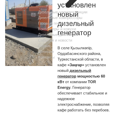
установлен
Дизельные электростанции
новый
Дизельные компрессоры
дизельный
Газовые генераторы
Контейнеры и кожухи
генератор
Дизельные двигатели
События и новости
Сервис
В селе Қызылкөпір,
Дилерам
Ордабасинского района,
Контакты
Туркестанской области, в
кафе
«Заңғар»
установлен
новый
дизельный
генератор
мощностью 60
кВт
от компании
TOR
Energy
. Генератор
обеспечивает стабильное и
надежное
электроснабжение, позволяя
кафе работать без перебоев.